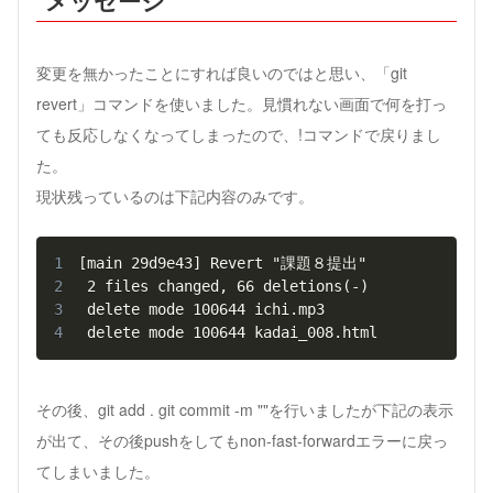
メッセージ
変更を無かったことにすれば良いのではと思い、「git
revert」コマンドを使いました。見慣れない画面で何を打っ
ても反応しなくなってしまったので、
!コマンドで戻りまし
た。
現状残っているのは下記内容のみです。
1
2
3
4
 delete mode 100644 kadai_008.html
その後、git add . git commit -m ""を行いましたが下記の表示
が出て、その後pushをしてもnon-fast-forwardエラーに戻っ
てしまいました。