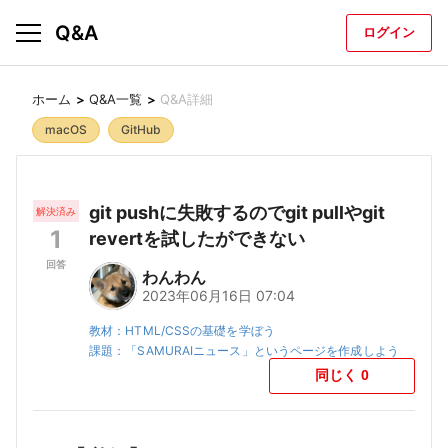
Q&A
ホーム
Q&A一覧
Q&A詳細
macOS
GitHub
git pushに失敗するのでgit pullやgit
解決済み
1
revertを試したができない
回答
わんわん
2023年06月16日 07:04
教材：
HTML/CSSの基礎を学ぼう
課題：
「SAMURAIニュース」というページを作成しよう
同じく
0