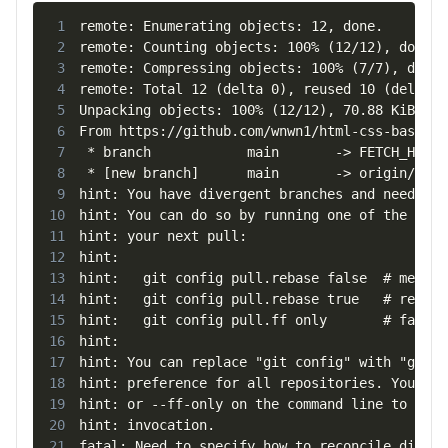
1
2
3
4
5
6
7
8
9
10
11
12
13
14
15
16
17
18
19
20
21
fatal: Need to specify how to reconcile diverg